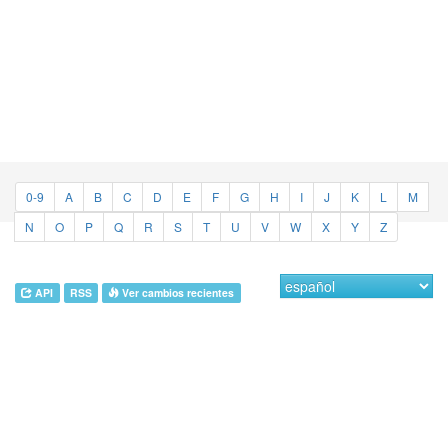
0-9
A
B
C
D
E
F
G
H
I
J
K
L
M
N
O
P
Q
R
S
T
U
V
W
X
Y
Z
API
RSS
Ver cambios recientes