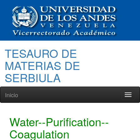
TESAURO DE
MATERIAS DE
SERBIULA
Inicio
Toggl
naviga
Water--Purification--
Coagulation