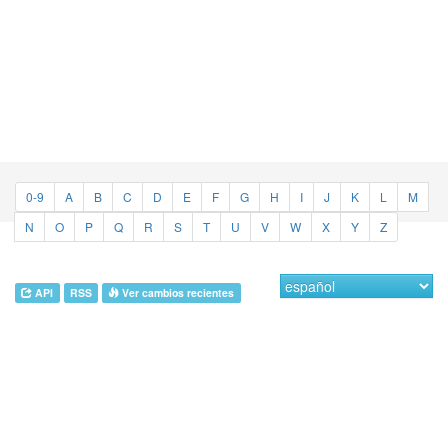
0-9
A
B
C
D
E
F
G
H
I
J
K
L
M
N
O
P
Q
R
S
T
U
V
W
X
Y
Z
API
RSS
Ver cambios recientes