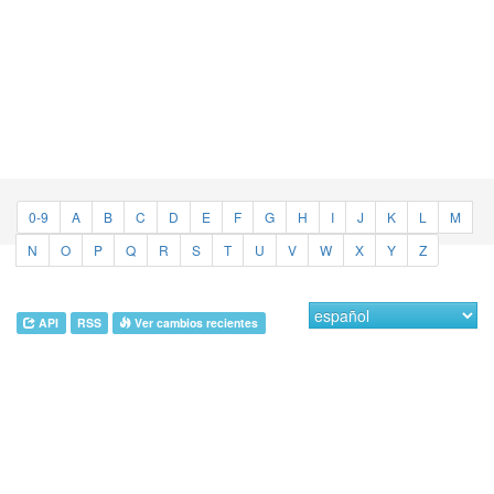
0-9
A
B
C
D
E
F
G
H
I
J
K
L
M
N
O
P
Q
R
S
T
U
V
W
X
Y
Z
API
RSS
Ver cambios recientes