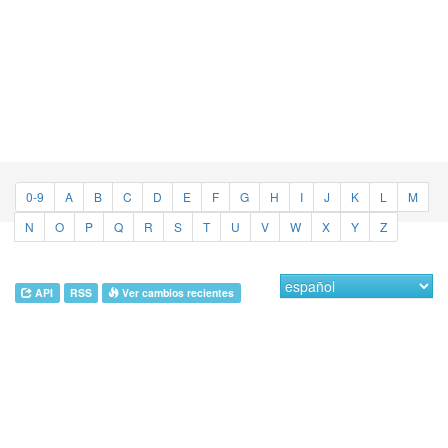
0-9
A
B
C
D
E
F
G
H
I
J
K
L
M
N
O
P
Q
R
S
T
U
V
W
X
Y
Z
API
RSS
Ver cambios recientes