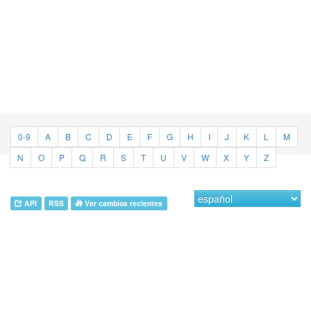
0-9
A
B
C
D
E
F
G
H
I
J
K
L
M
N
O
P
Q
R
S
T
U
V
W
X
Y
Z
API
RSS
Ver cambios recientes