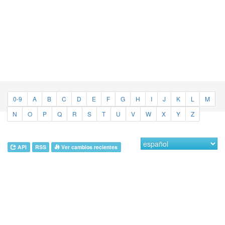
0-9
A
B
C
D
E
F
G
H
I
J
K
L
M
N
O
P
Q
R
S
T
U
V
W
X
Y
Z
API
RSS
Ver cambios recientes