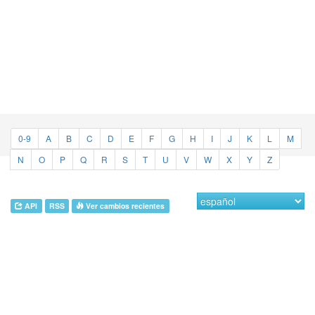
0-9
A
B
C
D
E
F
G
H
I
J
K
L
M
N
O
P
Q
R
S
T
U
V
W
X
Y
Z
API
RSS
Ver cambios recientes