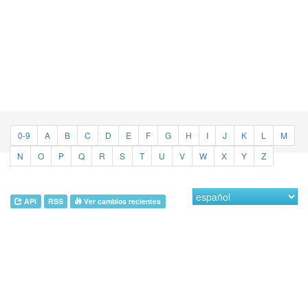
0-9
A
B
C
D
E
F
G
H
I
J
K
L
M
N
O
P
Q
R
S
T
U
V
W
X
Y
Z
API
RSS
Ver cambios recientes