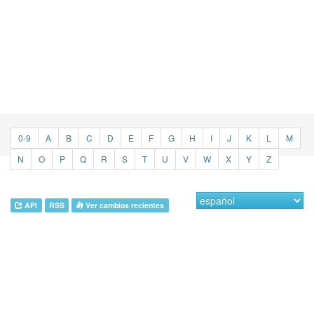
0-9
A
B
C
D
E
F
G
H
I
J
K
L
M
N
O
P
Q
R
S
T
U
V
W
X
Y
Z
API
RSS
Ver cambios recientes