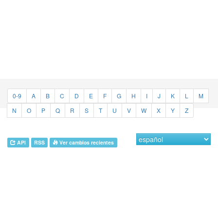
0-9
A
B
C
D
E
F
G
H
I
J
K
L
M
N
O
P
Q
R
S
T
U
V
W
X
Y
Z
API
RSS
Ver cambios recientes