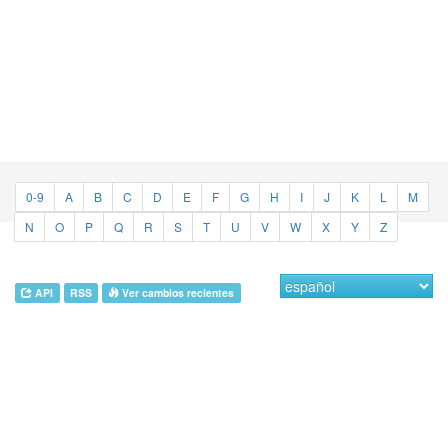
0-9
A
B
C
D
E
F
G
H
I
J
K
L
M
N
O
P
Q
R
S
T
U
V
W
X
Y
Z
API
RSS
Ver cambios recientes