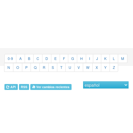
0-9
A
B
C
D
E
F
G
H
I
J
K
L
M
N
O
P
Q
R
S
T
U
V
W
X
Y
Z
API
RSS
Ver cambios recientes