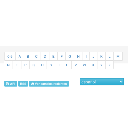
0-9
A
B
C
D
E
F
G
H
I
J
K
L
M
N
O
P
Q
R
S
T
U
V
W
X
Y
Z
API
RSS
Ver cambios recientes