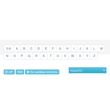
0-9
A
B
C
D
E
F
G
H
I
J
K
L
M
N
O
P
Q
R
S
T
U
V
W
X
Y
Z
API
RSS
Ver cambios recientes