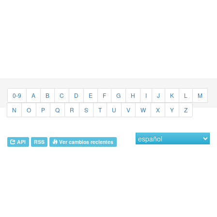
0-9
A
B
C
D
E
F
G
H
I
J
K
L
M
N
O
P
Q
R
S
T
U
V
W
X
Y
Z
API
RSS
Ver cambios recientes