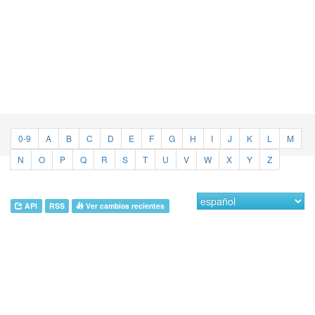
0-9
A
B
C
D
E
F
G
H
I
J
K
L
M
N
O
P
Q
R
S
T
U
V
W
X
Y
Z
API
RSS
Ver cambios recientes