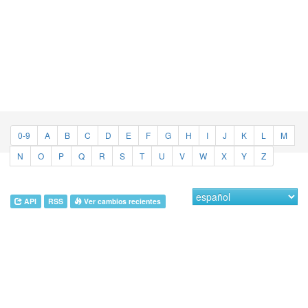
0-9
A
B
C
D
E
F
G
H
I
J
K
L
M
N
O
P
Q
R
S
T
U
V
W
X
Y
Z
API
RSS
Ver cambios recientes