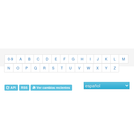
0-9
A
B
C
D
E
F
G
H
I
J
K
L
M
N
O
P
Q
R
S
T
U
V
W
X
Y
Z
API
RSS
Ver cambios recientes