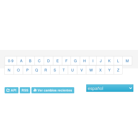
0-9
A
B
C
D
E
F
G
H
I
J
K
L
M
N
O
P
Q
R
S
T
U
V
W
X
Y
Z
API
RSS
Ver cambios recientes