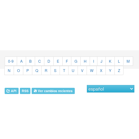
0-9
A
B
C
D
E
F
G
H
I
J
K
L
M
N
O
P
Q
R
S
T
U
V
W
X
Y
Z
API
RSS
Ver cambios recientes