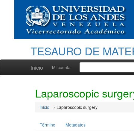
TESAURO DE MATE
Inicio
Mi cuenta
Laparoscopic surger
Inicio
Laparoscopic surgery
Término
Metadatos