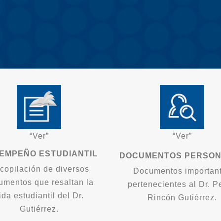
“Ver”
“Ver”
EMPEÑO ESTUDIANTIL
DOCUMENTOS PERSON
copilación de diversos
Documentos importan
umentos que resaltan la
pertenecientes al Dr. P
ida estudiantil del Dr.
Rincón Gutiérrez.
Gutiérrez.