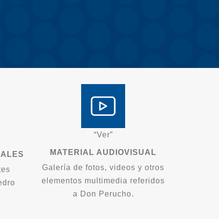
“Ver”
MATERIAL AUDIOVISUAL
ALES
Galería de fotos, videos y otros
tes
elementos multimedia referidos
edro
a Don Perucho.