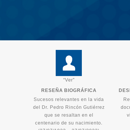
“Ver”
RESEÑA BIOGRÁFICA
DES
Sucesos relevantes en la vida
Re
del Dr. Pedro Rincón Gutiérrez
doc
que se resaltan en el
v
centenario de su nacimiento.