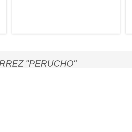
RREZ "PERUCHO"
poco más de la vida y obra del Dr. Pedro Rincón Gutiérrez, ampliamente co
s. En la conmemoración del centenario de su nacimiento (27 de julio 1923 
s y un después de quien en su condición de Rector de la ilustre Universi
anta física en la ciudad de Mérida, a lo largo y ancho de esta hermosa terr
su afirmación,
“Mérida es una universidad con una ciudad por dentro”
. 
u contenido que incorpora, además, enlaces con documentos escritos y audio