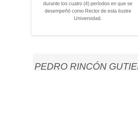
durante los cuatro (4) períodos en que se
desempeñó como Rector de esta ilustre
Universidad.
PEDRO RINCÓN GUTIE
Damos la bienvenida al lector interesado en conocer un 
como Perucho, el Rector Magnífico, el Rector de Rectore
universal el legado que marcó y sigue marcando un ante
Universidad a través de su crecimiento académico y de pl
lo describió el ilustre merideño, Mariano Picón Salas en 
vecinos de Barinas y Guanare.
El diseño de la página ofrece una búsqueda dinámica en s
historia de nuestra Alma Mater y de sus protagonistas.