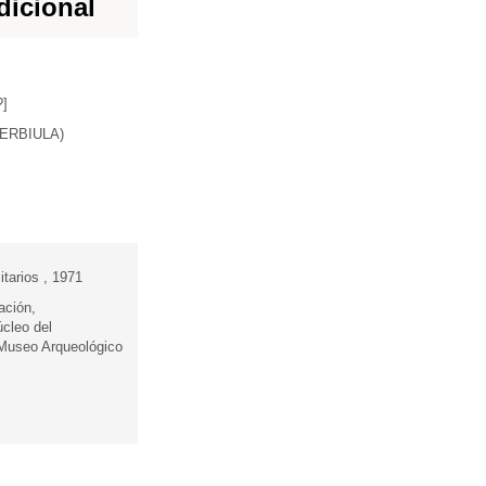
dicional
?]
(SERBIULA)
itarios , 1971
ación,
úcleo del
 Museo Arqueológico