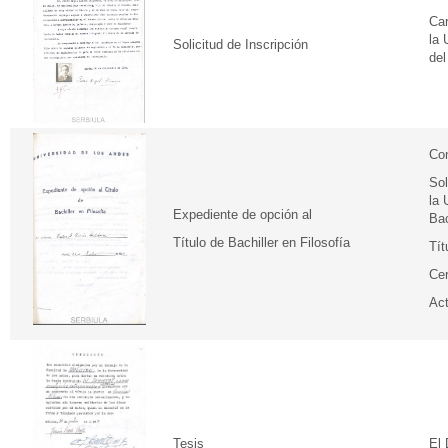
Car
la 
Solicitud de Inscripción
del
Con
Sol
la 
Expediente de opción al
Bac
Título de Bachiller en Filosofía
Tít
Cer
Act
Tesis
El 