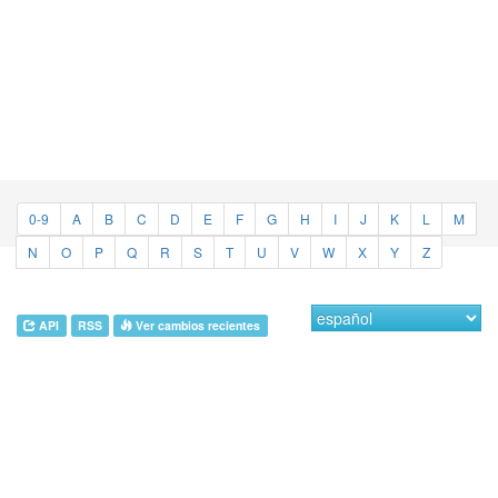
0-9
A
B
C
D
E
F
G
H
I
J
K
L
M
N
O
P
Q
R
S
T
U
V
W
X
Y
Z
API
RSS
Ver cambios recientes