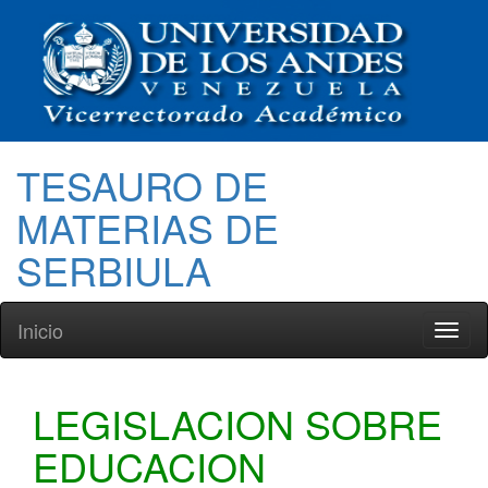
TESAURO DE
MATERIAS DE
SERBIULA
Inicio
Toggl
naviga
LEGISLACION SOBRE
EDUCACION