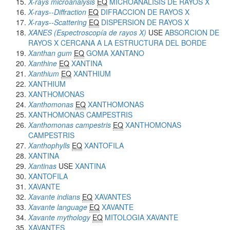
X-rays microanalysis
EQ
MICROANALISIS DE RAYOS X
X-rays--Diffraction
EQ
DIFRACCION DE RAYOS X
X-rays--Scattering
EQ
DISPERSION DE RAYOS X
XANES (Espectroscopía de rayos X)
USE
ABSORCION DE
RAYOS X CERCANA A LA ESTRUCTURA DEL BORDE
Xanthan gum
EQ
GOMA XANTANO
Xanthine
EQ
XANTINA
Xanthium
EQ
XANTHIUM
XANTHIUM
XANTHOMONAS
Xanthomonas
EQ
XANTHOMONAS
XANTHOMONAS CAMPESTRIS
Xanthomonas campestris
EQ
XANTHOMONAS
CAMPESTRIS
Xanthophylls
EQ
XANTOFILA
XANTINA
Xantinas
USE
XANTINA
XANTOFILA
XAVANTE
Xavante indians
EQ
XAVANTES
Xavante language
EQ
XAVANTE
Xavante mythology
EQ
MITOLOGIA XAVANTE
XAVANTES