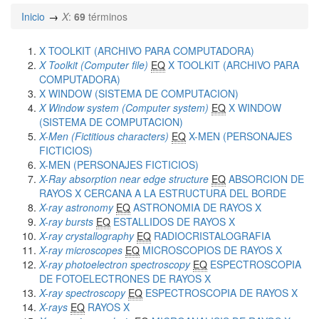
Inicio
X
:
69
términos
X TOOLKIT (ARCHIVO PARA COMPUTADORA)
X Toolkit (Computer file)
EQ
X TOOLKIT (ARCHIVO PARA
COMPUTADORA)
X WINDOW (SISTEMA DE COMPUTACION)
X Window system (Computer system)
EQ
X WINDOW
(SISTEMA DE COMPUTACION)
X-Men (Fictitious characters)
EQ
X-MEN (PERSONAJES
FICTICIOS)
X-MEN (PERSONAJES FICTICIOS)
X-Ray absorption near edge structure
EQ
ABSORCION DE
RAYOS X CERCANA A LA ESTRUCTURA DEL BORDE
X-ray astronomy
EQ
ASTRONOMIA DE RAYOS X
X-ray bursts
EQ
ESTALLIDOS DE RAYOS X
X-ray crystallography
EQ
RADIOCRISTALOGRAFIA
X-ray microscopes
EQ
MICROSCOPIOS DE RAYOS X
X-ray photoelectron spectroscopy
EQ
ESPECTROSCOPIA
DE FOTOELECTRONES DE RAYOS X
X-ray spectroscopy
EQ
ESPECTROSCOPIA DE RAYOS X
X-rays
EQ
RAYOS X