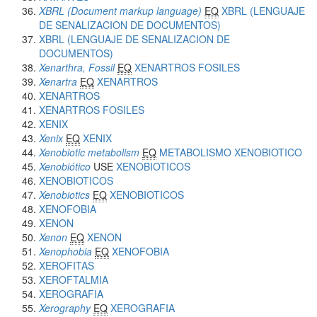
XBRL (Document markup language)
EQ
XBRL (LENGUAJE
DE SENALIZACION DE DOCUMENTOS)
XBRL (LENGUAJE DE SENALIZACION DE
DOCUMENTOS)
Xenarthra, Fossil
EQ
XENARTROS FOSILES
Xenartra
EQ
XENARTROS
XENARTROS
XENARTROS FOSILES
XENIX
Xenix
EQ
XENIX
Xenobiotic metabolism
EQ
METABOLISMO XENOBIOTICO
Xenobiótico
USE
XENOBIOTICOS
XENOBIOTICOS
Xenobiotics
EQ
XENOBIOTICOS
XENOFOBIA
XENON
Xenon
EQ
XENON
Xenophobia
EQ
XENOFOBIA
XEROFITAS
XEROFTALMIA
XEROGRAFIA
Xerography
EQ
XEROGRAFIA