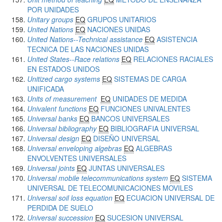
POR UNIDADES
Unitary groups
EQ
GRUPOS UNITARIOS
United Nations
EQ
NACIONES UNIDAS
United Nations--Technical assistance
EQ
ASISTENCIA
TECNICA DE LAS NACIONES UNIDAS
United States--Race relations
EQ
RELACIONES RACIALES
EN ESTADOS UNIDOS
Unitized cargo systems
EQ
SISTEMAS DE CARGA
UNIFICADA
Units of measurement
EQ
UNIDADES DE MEDIDA
Univalent functions
EQ
FUNCIONES UNIVALENTES
Universal banks
EQ
BANCOS UNIVERSALES
Universal bibliography
EQ
BIBLIOGRAFIA UNIVERSAL
Universal design
EQ
DISEÑO UNIVERSAL
Universal enveloping algebras
EQ
ALGEBRAS
ENVOLVENTES UNIVERSALES
Universal joints
EQ
JUNTAS UNIVERSALES
Universal mobile telecommunications system
EQ
SISTEMA
UNIVERSAL DE TELECOMUNICACIONES MOVILES
Universal soil loss equation
EQ
ECUACION UNIVERSAL DE
PERDIDA DE SUELO
Universal succession
EQ
SUCESION UNIVERSAL