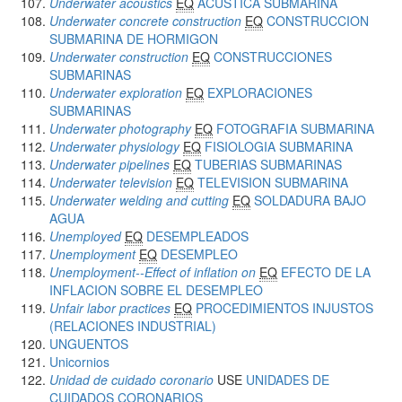
Underwater acoustics
EQ
ACÚSTICA SUBMARINA
Underwater concrete construction
EQ
CONSTRUCCION
SUBMARINA DE HORMIGON
Underwater construction
EQ
CONSTRUCCIONES
SUBMARINAS
Underwater exploration
EQ
EXPLORACIONES
SUBMARINAS
Underwater photography
EQ
FOTOGRAFIA SUBMARINA
Underwater physiology
EQ
FISIOLOGIA SUBMARINA
Underwater pipelines
EQ
TUBERIAS SUBMARINAS
Underwater television
EQ
TELEVISION SUBMARINA
Underwater welding and cutting
EQ
SOLDADURA BAJO
AGUA
Unemployed
EQ
DESEMPLEADOS
Unemployment
EQ
DESEMPLEO
Unemployment--Effect of inflation on
EQ
EFECTO DE LA
INFLACION SOBRE EL DESEMPLEO
Unfair labor practices
EQ
PROCEDIMIENTOS INJUSTOS
(RELACIONES INDUSTRIAL)
UNGUENTOS
Unicornios
Unidad de cuidado coronario
USE
UNIDADES DE
CUIDADOS CORONARIOS