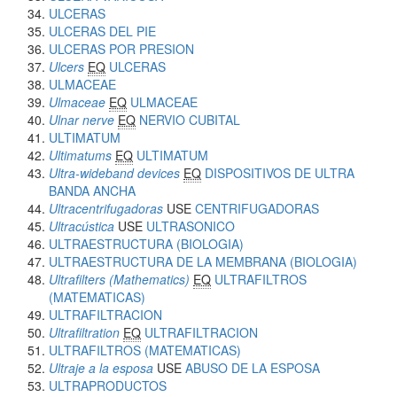
ULCERAS
ULCERAS DEL PIE
ULCERAS POR PRESION
Ulcers
EQ
ULCERAS
ULMACEAE
Ulmaceae
EQ
ULMACEAE
Ulnar nerve
EQ
NERVIO CUBITAL
ULTIMATUM
Ultimatums
EQ
ULTIMATUM
Ultra-wideband devices
EQ
DISPOSITIVOS DE ULTRA
BANDA ANCHA
Ultracentrifugadoras
USE
CENTRIFUGADORAS
Ultracústica
USE
ULTRASONICO
ULTRAESTRUCTURA (BIOLOGIA)
ULTRAESTRUCTURA DE LA MEMBRANA (BIOLOGIA)
Ultrafilters (Mathematics)
EQ
ULTRAFILTROS
(MATEMATICAS)
ULTRAFILTRACION
Ultrafiltration
EQ
ULTRAFILTRACION
ULTRAFILTROS (MATEMATICAS)
Ultraje a la esposa
USE
ABUSO DE LA ESPOSA
ULTRAPRODUCTOS