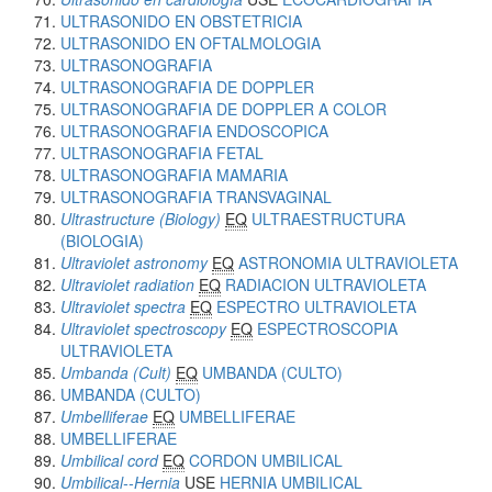
ULTRASONIDO EN OBSTETRICIA
ULTRASONIDO EN OFTALMOLOGIA
ULTRASONOGRAFIA
ULTRASONOGRAFIA DE DOPPLER
ULTRASONOGRAFIA DE DOPPLER A COLOR
ULTRASONOGRAFIA ENDOSCOPICA
ULTRASONOGRAFIA FETAL
ULTRASONOGRAFIA MAMARIA
ULTRASONOGRAFIA TRANSVAGINAL
Ultrastructure (Biology)
EQ
ULTRAESTRUCTURA
(BIOLOGIA)
Ultraviolet astronomy
EQ
ASTRONOMIA ULTRAVIOLETA
Ultraviolet radiation
EQ
RADIACION ULTRAVIOLETA
Ultraviolet spectra
EQ
ESPECTRO ULTRAVIOLETA
Ultraviolet spectroscopy
EQ
ESPECTROSCOPIA
ULTRAVIOLETA
Umbanda (Cult)
EQ
UMBANDA (CULTO)
UMBANDA (CULTO)
Umbelliferae
EQ
UMBELLIFERAE
UMBELLIFERAE
Umbilical cord
EQ
CORDON UMBILICAL
Umbilical--Hernia
USE
HERNIA UMBILICAL