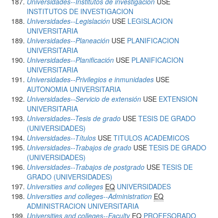
Universidades--Institutos de investigación
USE
INSTITUTOS DE INVESTIGACION
Universidades--Legislación
USE
LEGISLACION
UNIVERSITARIA
Universidades--Planeación
USE
PLANIFICACION
UNIVERSITARIA
Universidades--Planificación
USE
PLANIFICACION
UNIVERSITARIA
Universidades--Privilegios e inmunidades
USE
AUTONOMIA UNIVERSITARIA
Universidades--Servicio de extensión
USE
EXTENSION
UNIVERSITARIA
Universidades--Tesis de grado
USE
TESIS DE GRADO
(UNIVERSIDADES)
Universidades--Títulos
USE
TITULOS ACADEMICOS
Universidades--Trabajos de grado
USE
TESIS DE GRADO
(UNIVERSIDADES)
Universidades--Trabajos de postgrado
USE
TESIS DE
GRADO (UNIVERSIDADES)
Universities and colleges
EQ
UNIVERSIDADES
Universities and colleges--Administration
EQ
ADMINISTRACION UNIVERSITARIA
Universities and colleges--Faculty
EQ
PROFESORADO