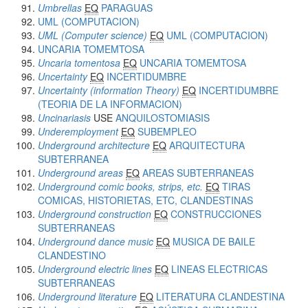
Umbrellas
EQ
PARAGUAS
UML (COMPUTACION)
UML (Computer science)
EQ
UML (COMPUTACION)
UNCARIA TOMEMTOSA
Uncaria tomentosa
EQ
UNCARIA TOMEMTOSA
Uncertainty
EQ
INCERTIDUMBRE
Uncertainty (information Theory)
EQ
INCERTIDUMBRE
(TEORIA DE LA INFORMACION)
Uncinariasis
USE
ANQUILOSTOMIASIS
Underemployment
EQ
SUBEMPLEO
Underground architecture
EQ
ARQUITECTURA
SUBTERRANEA
Underground areas
EQ
AREAS SUBTERRANEAS
Underground comic books, strips, etc.
EQ
TIRAS
COMICAS, HISTORIETAS, ETC, CLANDESTINAS
Underground construction
EQ
CONSTRUCCIONES
SUBTERRANEAS
Underground dance music
EQ
MUSICA DE BAILE
CLANDESTINO
Underground electric lines
EQ
LINEAS ELECTRICAS
SUBTERRANEAS
Underground literature
EQ
LITERATURA CLANDESTINA