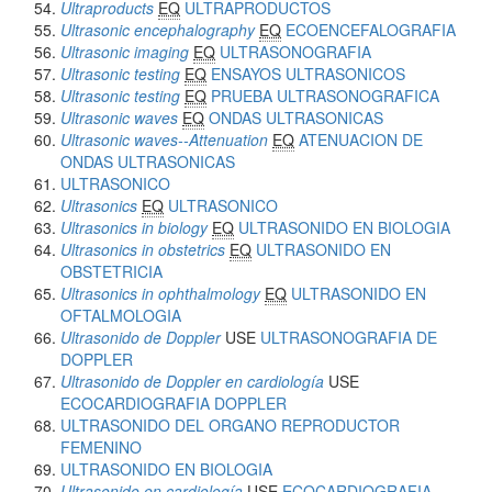
Ultraproducts
EQ
ULTRAPRODUCTOS
Ultrasonic encephalography
EQ
ECOENCEFALOGRAFIA
Ultrasonic imaging
EQ
ULTRASONOGRAFIA
Ultrasonic testing
EQ
ENSAYOS ULTRASONICOS
Ultrasonic testing
EQ
PRUEBA ULTRASONOGRAFICA
Ultrasonic waves
EQ
ONDAS ULTRASONICAS
Ultrasonic waves--Attenuation
EQ
ATENUACION DE
ONDAS ULTRASONICAS
ULTRASONICO
Ultrasonics
EQ
ULTRASONICO
Ultrasonics in biology
EQ
ULTRASONIDO EN BIOLOGIA
Ultrasonics in obstetrics
EQ
ULTRASONIDO EN
OBSTETRICIA
Ultrasonics in ophthalmology
EQ
ULTRASONIDO EN
OFTALMOLOGIA
Ultrasonido de Doppler
USE
ULTRASONOGRAFIA DE
DOPPLER
Ultrasonido de Doppler en cardiología
USE
ECOCARDIOGRAFIA DOPPLER
ULTRASONIDO DEL ORGANO REPRODUCTOR
FEMENINO
ULTRASONIDO EN BIOLOGIA
Ultrasonido en cardiología
USE
ECOCARDIOGRAFIA