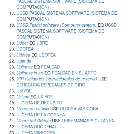
PASCAL SISTEMA SOFTWARE (SISTEMA DE
COMPUTACION)
UCSD PASCAL SISTEMA SOFTWARE (SISTEMA DE
COMPUTACION)
UCSD Pascal software (Computer system)
EQ
UCSD
PASCAL SISTEMA SOFTWARE (SISTEMA DE
COMPUTACION)
Udder
EQ
UBRE
UDOTEA
Udotea
EQ
UDOTEA
Uganda
Ugliness
EQ
FEALDAD
Ugliness in art
EQ
FEALDAD EN EL ARTE
UIR (Unidades internacionales de reserva)
USE
DERECHOS ESPECIALES DE GIRO
UKIYOE
Ukiyoe
EQ
UKIYOE
ULCERA DE DECUBITO
Ulcera de estasis
USE
ULCERA VARICOSA
ULCERA DE LA CORNEA
Ulcera del Oriente
USE
LEISHMANIASIS CUTANEA
ULCERA DUODENAL
ULCERA VARICOSA