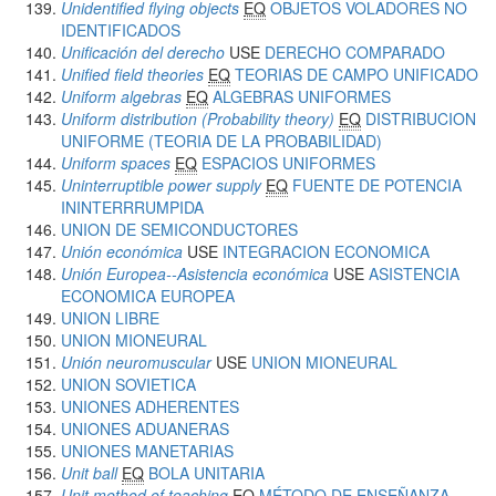
Unidentified flying objects
EQ
OBJETOS VOLADORES NO
IDENTIFICADOS
Unificación del derecho
USE
DERECHO COMPARADO
Unified field theories
EQ
TEORIAS DE CAMPO UNIFICADO
Uniform algebras
EQ
ALGEBRAS UNIFORMES
Uniform distribution (Probability theory)
EQ
DISTRIBUCION
UNIFORME (TEORIA DE LA PROBABILIDAD)
Uniform spaces
EQ
ESPACIOS UNIFORMES
Uninterruptible power supply
EQ
FUENTE DE POTENCIA
ININTERRRUMPIDA
UNION DE SEMICONDUCTORES
Unión económica
USE
INTEGRACION ECONOMICA
Unión Europea--Asistencia económica
USE
ASISTENCIA
ECONOMICA EUROPEA
UNION LIBRE
UNION MIONEURAL
Unión neuromuscular
USE
UNION MIONEURAL
UNION SOVIETICA
UNIONES ADHERENTES
UNIONES ADUANERAS
UNIONES MANETARIAS
Unit ball
EQ
BOLA UNITARIA
Unit method of teaching
EQ
MÉTODO DE ENSEÑANZA