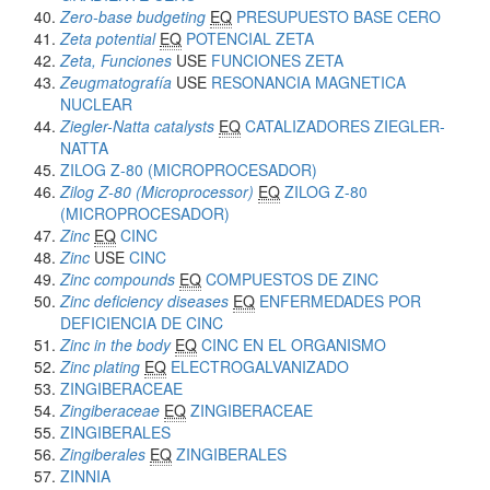
Zero-base budgeting
EQ
PRESUPUESTO BASE CERO
Zeta potential
EQ
POTENCIAL ZETA
Zeta, Funciones
USE
FUNCIONES ZETA
Zeugmatografía
USE
RESONANCIA MAGNETICA
NUCLEAR
Ziegler-Natta catalysts
EQ
CATALIZADORES ZIEGLER-
NATTA
ZILOG Z-80 (MICROPROCESADOR)
Zilog Z-80 (Microprocessor)
EQ
ZILOG Z-80
(MICROPROCESADOR)
Zinc
EQ
CINC
Zinc
USE
CINC
Zinc compounds
EQ
COMPUESTOS DE ZINC
Zinc deficiency diseases
EQ
ENFERMEDADES POR
DEFICIENCIA DE CINC
Zinc in the body
EQ
CINC EN EL ORGANISMO
Zinc plating
EQ
ELECTROGALVANIZADO
ZINGIBERACEAE
Zingiberaceae
EQ
ZINGIBERACEAE
ZINGIBERALES
Zingiberales
EQ
ZINGIBERALES
ZINNIA