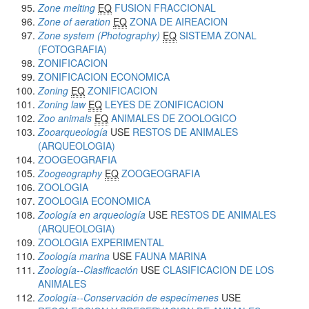
Zone melting
EQ
FUSION FRACCIONAL
Zone of aeration
EQ
ZONA DE AIREACION
Zone system (Photography)
EQ
SISTEMA ZONAL
(FOTOGRAFIA)
ZONIFICACION
ZONIFICACION ECONOMICA
Zoning
EQ
ZONIFICACION
Zoning law
EQ
LEYES DE ZONIFICACION
Zoo animals
EQ
ANIMALES DE ZOOLOGICO
Zooarqueología
USE
RESTOS DE ANIMALES
(ARQUEOLOGIA)
ZOOGEOGRAFIA
Zoogeography
EQ
ZOOGEOGRAFIA
ZOOLOGIA
ZOOLOGIA ECONOMICA
Zoología en arqueología
USE
RESTOS DE ANIMALES
(ARQUEOLOGIA)
ZOOLOGIA EXPERIMENTAL
Zoología marina
USE
FAUNA MARINA
Zoología--Clasificación
USE
CLASIFICACION DE LOS
ANIMALES
Zoología--Conservación de especímenes
USE