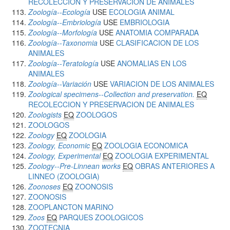
RECOLECCION Y PRESERVACION DE ANIMALES
Zoología--Ecología
USE
ECOLOGIA ANIMAL
Zoología--Embriología
USE
EMBRIOLOGIA
Zoología--Morfología
USE
ANATOMIA COMPARADA
Zoología--Taxonomia
USE
CLASIFICACION DE LOS
ANIMALES
Zoología--Teratología
USE
ANOMALIAS EN LOS
ANIMALES
Zoología--Variación
USE
VARIACION DE LOS ANIMALES
Zoological specimens--Collection and preservation.
EQ
RECOLECCION Y PRESERVACION DE ANIMALES
Zoologists
EQ
ZOOLOGOS
ZOOLOGOS
Zoology
EQ
ZOOLOGIA
Zoology, Economic
EQ
ZOOLOGIA ECONOMICA
Zoology, Experimental
EQ
ZOOLOGIA EXPERIMENTAL
Zoology--Pre-Linnean works
EQ
OBRAS ANTERIORES A
LINNEO (ZOOLOGIA)
Zoonoses
EQ
ZOONOSIS
ZOONOSIS
ZOOPLANCTON MARINO
Zoos
EQ
PARQUES ZOOLOGICOS
ZOOTECNIA