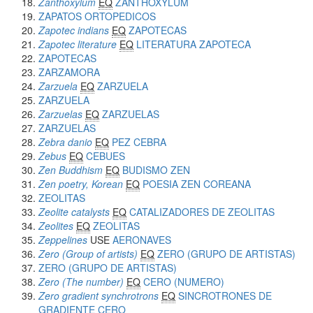
Zanthoxylum
EQ
ZANTHOXYLUM
ZAPATOS ORTOPEDICOS
Zapotec indians
EQ
ZAPOTECAS
Zapotec literature
EQ
LITERATURA ZAPOTECA
ZAPOTECAS
ZARZAMORA
Zarzuela
EQ
ZARZUELA
ZARZUELA
Zarzuelas
EQ
ZARZUELAS
ZARZUELAS
Zebra danio
EQ
PEZ CEBRA
Zebus
EQ
CEBUES
Zen Buddhism
EQ
BUDISMO ZEN
Zen poetry, Korean
EQ
POESIA ZEN COREANA
ZEOLITAS
Zeolite catalysts
EQ
CATALIZADORES DE ZEOLITAS
Zeolites
EQ
ZEOLITAS
Zeppelines
USE
AERONAVES
Zero (Group of artists)
EQ
ZERO (GRUPO DE ARTISTAS)
ZERO (GRUPO DE ARTISTAS)
Zero (The number)
EQ
CERO (NUMERO)
Zero gradient synchrotrons
EQ
SINCROTRONES DE
GRADIENTE CERO