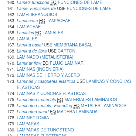
Lame's functions
EQ
FUNCIONES DE LAME
Lamé, Funciones de
USE
FUNCIONES DE LAME
LAMELIBRANQUIOS
Lamiaceae
EQ
LAMIACEAE
LAMIACEAE
Lamiales
EQ
LAMIALES
LAMIALES
Lámina basal
USE
MEMBRANA BASAL
Lámina de fibra
USE
CARTON
LAMINADO (METALISTERIA)
Laminar flow
EQ
FLUJO LAMINAR
LAMINAS (INGENIERIA)
LAMINAS DE HIERRO Y ACERO
Láminas y casquetes elásticos
USE
LAMINAS Y CONCHAS
ELASTICAS
LAMINAS Y CONCHAS ELASTICAS
Laminated materials
EQ
MATERIALES LAMINADOS
Laminated metals--Founding
EQ
METALES LAMINADOS
Laminated wood
EQ
MADERA LAMINADA
LAMINECTOMIA
LAMPARAS
LAMPARAS DE TUNGSTENO
LAMPARAS ELECTRICAS