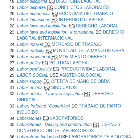
Labor discipline
EQ
DISCIPLINA LABORAL
Labor disputes
EQ
CONFLICTOS LABORALES
Labor economics
EQ
ECONOMIA DEL TRABAJO
Labor injunctions
EQ
INTERDICTO LABORAL
Labor laws and legislation
EQ
DERECHO LABORAL
Labor laws and legislation, International
EQ
DERECHO
LABORAL INTERNACIONAL
Labor market
EQ
MERCADO DE TRABAJO
Labor mobility
EQ
MOVILIDAD DE LA MANO DE OBRA
Labor movement
EQ
MOVIMIENTO OBRERO
Labor policy
EQ
POLITICA LABORAL
Labor productivity
EQ
PRODUCTIVIDAD LABORAL
LABOR SOCIAL
USE
ASISTENCIA SOCIAL
Labor supply
EQ
OFERTA DE MANO DE OBRA
Labor unions
EQ
SINDICATOS
Labor unions--Law and legislation
EQ
DERECHO
SINDICAL
Labor, Induced (Obstetrics)
EQ
TRABAJO DE PARTO
INDUCIDO
Laboratories
EQ
LABORATORIOS
Laboratories--Desing and construction
EQ
DISEÑO Y
CONSTRUCCION DE LABORATORIOS
Laboratorio biológico
USE
LABORATORIOS DE BIOLOGIA