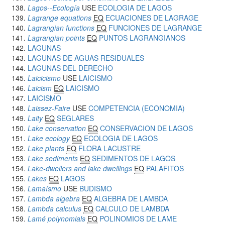
Lagos--Ecología
USE
ECOLOGIA DE LAGOS
Lagrange equations
EQ
ECUACIONES DE LAGRAGE
Lagrangian functions
EQ
FUNCIONES DE LAGRANGE
Lagrangian points
EQ
PUNTOS LAGRANGIANOS
LAGUNAS
LAGUNAS DE AGUAS RESIDUALES
LAGUNAS DEL DERECHO
Laicicismo
USE
LAICISMO
Laicism
EQ
LAICISMO
LAICISMO
Laissez-Faire
USE
COMPETENCIA (ECONOMIA)
Laity
EQ
SEGLARES
Lake conservation
EQ
CONSERVACION DE LAGOS
Lake ecology
EQ
ECOLOGIA DE LAGOS
Lake plants
EQ
FLORA LACUSTRE
Lake sediments
EQ
SEDIMENTOS DE LAGOS
Lake-dwellers and lake dwellings
EQ
PALAFITOS
Lakes
EQ
LAGOS
Lamaísmo
USE
BUDISMO
Lambda algebra
EQ
ALGEBRA DE LAMBDA
Lambda calculus
EQ
CALCULO DE LAMBDA
Lamé polynomials
EQ
POLINOMIOS DE LAME