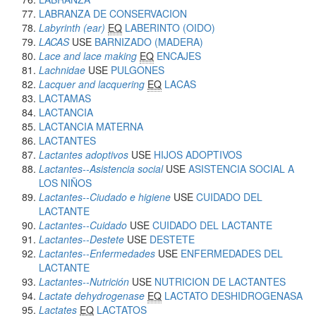
LABRANZA DE CONSERVACION
Labyrinth (ear)
EQ
LABERINTO (OIDO)
LACAS
USE
BARNIZADO (MADERA)
Lace and lace making
EQ
ENCAJES
Lachnidae
USE
PULGONES
Lacquer and lacquering
EQ
LACAS
LACTAMAS
LACTANCIA
LACTANCIA MATERNA
LACTANTES
Lactantes adoptivos
USE
HIJOS ADOPTIVOS
Lactantes--Asistencia social
USE
ASISTENCIA SOCIAL A
LOS NIÑOS
Lactantes--Ciudado e higiene
USE
CUIDADO DEL
LACTANTE
Lactantes--Cuidado
USE
CUIDADO DEL LACTANTE
Lactantes--Destete
USE
DESTETE
Lactantes--Enfermedades
USE
ENFERMEDADES DEL
LACTANTE
Lactantes--Nutrición
USE
NUTRICION DE LACTANTES
Lactate dehydrogenase
EQ
LACTATO DESHIDROGENASA
Lactates
EQ
LACTATOS