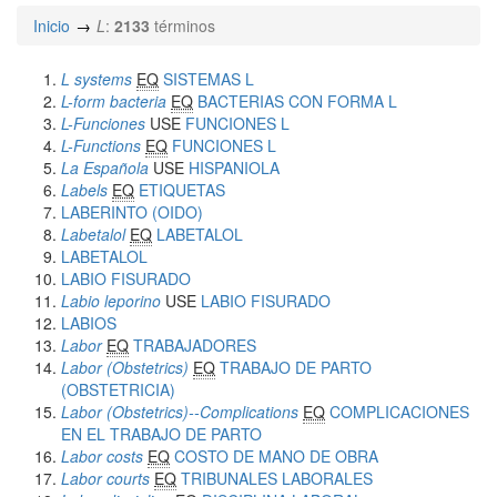
Inicio
L
:
2133
términos
L systems
EQ
SISTEMAS L
L-form bacteria
EQ
BACTERIAS CON FORMA L
L-Funciones
USE
FUNCIONES L
L-Functions
EQ
FUNCIONES L
La Española
USE
HISPANIOLA
Labels
EQ
ETIQUETAS
LABERINTO (OIDO)
Labetalol
EQ
LABETALOL
LABETALOL
LABIO FISURADO
Labio leporino
USE
LABIO FISURADO
LABIOS
Labor
EQ
TRABAJADORES
Labor (Obstetrics)
EQ
TRABAJO DE PARTO
(OBSTETRICIA)
Labor (Obstetrics)--Complications
EQ
COMPLICACIONES
EN EL TRABAJO DE PARTO
Labor costs
EQ
COSTO DE MANO DE OBRA
Labor courts
EQ
TRIBUNALES LABORALES