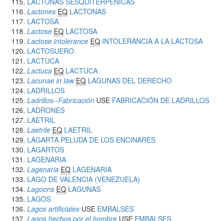
LACTONAS SESQUITERPENICAS
Lactones
EQ
LACTONAS
LACTOSA
Lactose
EQ
LACTOSA
Lactose intolerance
EQ
INTOLERANCIA A LA LACTOSA
LACTOSUERO
LACTUCA
Lactuca
EQ
LACTUCA
Lacunae in law
EQ
LAGUNAS DEL DERECHO
LADRILLOS
Ladrillos--Fabricación
USE
FABRICACIÓN DE LADRILLOS
LADRONES
LAETRIL
Laetrile
EQ
LAETRIL
LAGARTA PELUDA DE LOS ENCINARES
LAGARTOS
LAGENARIA
Lagenaria
EQ
LAGENARIA
LAGO DE VALENCIA (VENEZUELA)
Lagoons
EQ
LAGUNAS
LAGOS
Lagos artificiales
USE
EMBALSES
Lagos hechos por el hombre
USE
EMBALSES