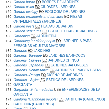
Garden borde
EQ
BORDES DE JARDINES
Garden cities
EQ
CIUDADES-JARDINES
Garden ecology
EQ
ECOLOGIA DE JARDINES
Garden ornaments and furniture
EQ
PIEZAS
ORNAMENTALES (JARDINES)
Garden pests
EQ
PLAGAS DE JARDIN
Garden structures
EQ
ESTRUCTURAS DE JARDINES
Gardening
EQ
JARDINERIA
Gardening for older people
EQ
JARDINERIA PARA
PERSONAS ADULTAS MAYORES
Gardens
EQ
JARDINES
Gardens, Baroque
EQ
JARDINES BARROCOS
Gardens, Chinese
EQ
JARDINES CHINOS
Gardens, Japanese
EQ
JARDINES JAPONESES
Gardens, Renaissance
EQ
JARDINES RENACENTISTAS
Gardens--Design
EQ
DISEÑO DE JARDINES
Gardens—Styles
EQ
ESTILOS DE JARDINES
GARGANTA
Garganta--Enfermedades
USE
ENFERMEDADES DE LA
GARGANTA
Garifuna (Caribbean people)
EQ
GARIFUNA (CARIBENOS)
GARIFUNA (CARIBENOS)
Garlic
EQ
AJO