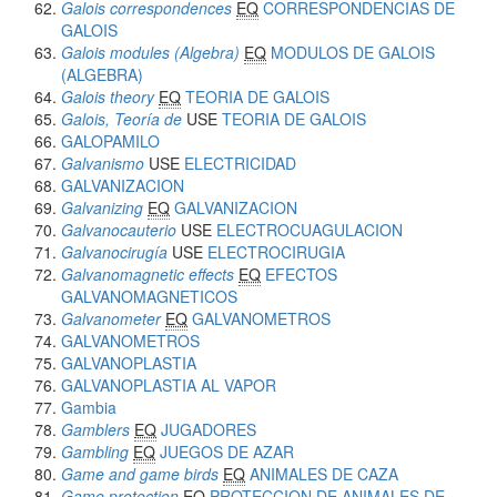
Galois correspondences
EQ
CORRESPONDENCIAS DE
GALOIS
Galois modules (Algebra)
EQ
MODULOS DE GALOIS
(ALGEBRA)
Galois theory
EQ
TEORIA DE GALOIS
Galois, Teoría de
USE
TEORIA DE GALOIS
GALOPAMILO
Galvanismo
USE
ELECTRICIDAD
GALVANIZACION
Galvanizing
EQ
GALVANIZACION
Galvanocauterio
USE
ELECTROCUAGULACION
Galvanocirugía
USE
ELECTROCIRUGIA
Galvanomagnetic effects
EQ
EFECTOS
GALVANOMAGNETICOS
Galvanometer
EQ
GALVANOMETROS
GALVANOMETROS
GALVANOPLASTIA
GALVANOPLASTIA AL VAPOR
Gambia
Gamblers
EQ
JUGADORES
Gambling
EQ
JUEGOS DE AZAR
Game and game birds
EQ
ANIMALES DE CAZA
Game protection
EQ
PROTECCION DE ANIMALES DE