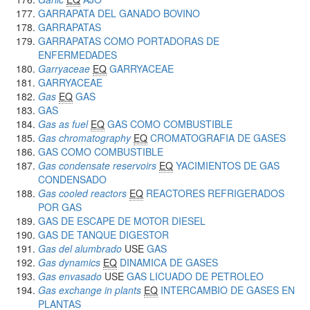
GARRAPATA DEL GANADO BOVINO
GARRAPATAS
GARRAPATAS COMO PORTADORAS DE
ENFERMEDADES
Garryaceae
EQ
GARRYACEAE
GARRYACEAE
Gas
EQ
GAS
GAS
Gas as fuel
EQ
GAS COMO COMBUSTIBLE
Gas chromatography
EQ
CROMATOGRAFIA DE GASES
GAS COMO COMBUSTIBLE
Gas condensate reservoirs
EQ
YACIMIENTOS DE GAS
CONDENSADO
Gas cooled reactors
EQ
REACTORES REFRIGERADOS
POR GAS
GAS DE ESCAPE DE MOTOR DIESEL
GAS DE TANQUE DIGESTOR
Gas del alumbrado
USE
GAS
Gas dynamics
EQ
DINAMICA DE GASES
Gas envasado
USE
GAS LICUADO DE PETROLEO
Gas exchange in plants
EQ
INTERCAMBIO DE GASES EN
PLANTAS