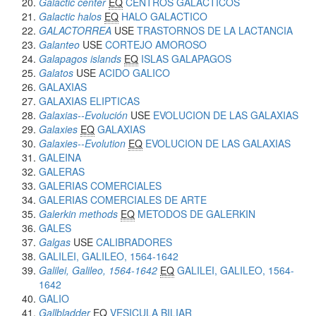
Galactic center
EQ
CENTROS GALACTICOS
Galactic halos
EQ
HALO GALACTICO
GALACTORREA
USE
TRASTORNOS DE LA LACTANCIA
Galanteo
USE
CORTEJO AMOROSO
Galapagos islands
EQ
ISLAS GALAPAGOS
Galatos
USE
ACIDO GALICO
GALAXIAS
GALAXIAS ELIPTICAS
Galaxias--Evolución
USE
EVOLUCION DE LAS GALAXIAS
Galaxies
EQ
GALAXIAS
Galaxies--Evolution
EQ
EVOLUCION DE LAS GALAXIAS
GALEINA
GALERAS
GALERIAS COMERCIALES
GALERIAS COMERCIALES DE ARTE
Galerkin methods
EQ
METODOS DE GALERKIN
GALES
Galgas
USE
CALIBRADORES
GALILEI, GALILEO, 1564-1642
Galilei, Galileo, 1564-1642
EQ
GALILEI, GALILEO, 1564-
1642
GALIO
Gallbladder
EQ
VESICULA BILIAR