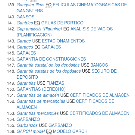
Gangster films
EQ
PELICULAS CINEMATOGRAFICAS DE
GANGSTERS
GANSOS
Gantries
EQ
GRUAS DE PORTICO
Gap analysis (Planning)
EQ
ANALISIS DE VACIOS
(PLANIFICACION)
Garage
USE
ESTACIONAMIENTOS
Garages
EQ
GARAJES
GARAJES
GARANTIA DE CONSTRUCCIONES
Garantía estatal de los depósitos
USE
BANCOS
Garantía estatas de los depósitos
USE
SEGURO DE
DEPOSITO
Garantías
USE
FIANZAS
GARANTIAS (DERECHO)
Garantías de almacén
USE
CERTIFICADOS DE ALMACEN
Garantías de mercancías
USE
CERTIFICADOS DE
ALMACEN
Garantías mercantiles
USE
CERTIFICADOS DE ALMACEN
GARBANZO
Garbanzos
USE
GARBANZO
GARCH model
EQ
MODELO GARCH