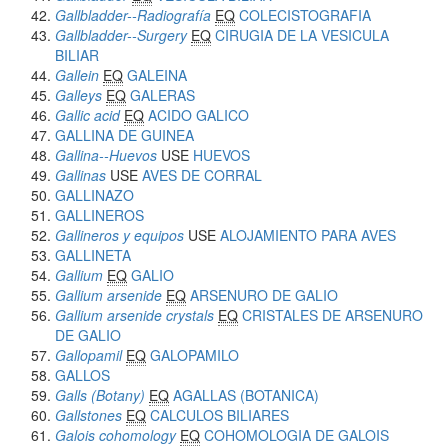
Gallbladder--Radiografía
EQ
COLECISTOGRAFIA
Gallbladder--Surgery
EQ
CIRUGIA DE LA VESICULA
BILIAR
Gallein
EQ
GALEINA
Galleys
EQ
GALERAS
Gallic acid
EQ
ACIDO GALICO
GALLINA DE GUINEA
Gallina--Huevos
USE
HUEVOS
Gallinas
USE
AVES DE CORRAL
GALLINAZO
GALLINEROS
Gallineros y equipos
USE
ALOJAMIENTO PARA AVES
GALLINETA
Gallium
EQ
GALIO
Gallium arsenide
EQ
ARSENURO DE GALIO
Gallium arsenide crystals
EQ
CRISTALES DE ARSENURO
DE GALIO
Gallopamil
EQ
GALOPAMILO
GALLOS
Galls (Botany)
EQ
AGALLAS (BOTANICA)
Gallstones
EQ
CALCULOS BILIARES
Galois cohomology
EQ
COHOMOLOGIA DE GALOIS