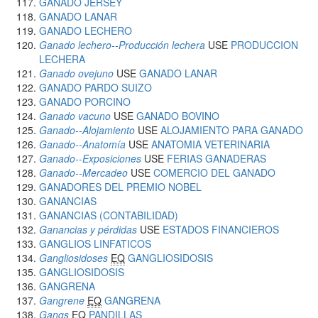
GANADO JERSEY
GANADO LANAR
GANADO LECHERO
Ganado lechero--Producción lechera
USE
PRODUCCION
LECHERA
Ganado ovejuno
USE
GANADO LANAR
GANADO PARDO SUIZO
GANADO PORCINO
Ganado vacuno
USE
GANADO BOVINO
Ganado--Alojamiento
USE
ALOJAMIENTO PARA GANADO
Ganado--Anatomía
USE
ANATOMIA VETERINARIA
Ganado--Exposiciones
USE
FERIAS GANADERAS
Ganado--Mercadeo
USE
COMERCIO DEL GANADO
GANADORES DEL PREMIO NOBEL
GANANCIAS
GANANCIAS (CONTABILIDAD)
Ganancias y pérdidas
USE
ESTADOS FINANCIEROS
GANGLIOS LINFATICOS
Gangliosidoses
EQ
GANGLIOSIDOSIS
GANGLIOSIDOSIS
GANGRENA
Gangrene
EQ
GANGRENA
Gangs
EQ
PANDILLAS