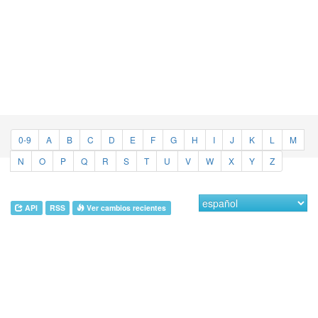
0-9
A
B
C
D
E
F
G
H
I
J
K
L
M
N
O
P
Q
R
S
T
U
V
W
X
Y
Z
API
RSS
Ver cambios recientes