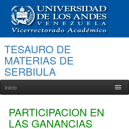
TESAURO DE
MATERIAS DE
SERBIULA
Inicio
Toggl
naviga
PARTICIPACION EN
LAS GANANCIAS