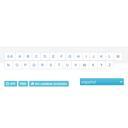
0-9
A
B
C
D
E
F
G
H
I
J
K
L
M
N
O
P
Q
R
S
T
U
V
W
X
Y
Z
API
RSS
Ver cambios recientes