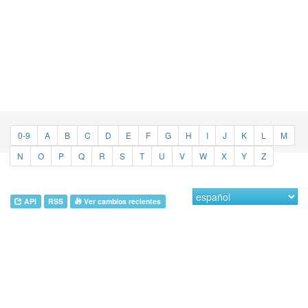
0-9
A
B
C
D
E
F
G
H
I
J
K
L
M
N
O
P
Q
R
S
T
U
V
W
X
Y
Z
API
RSS
Ver cambios recientes