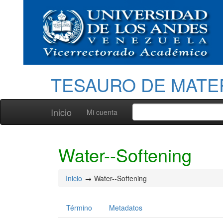
TESAURO DE MATE
Inicio
Mi cuenta
Water--Softening
Inicio
Water--Softening
Término
Metadatos