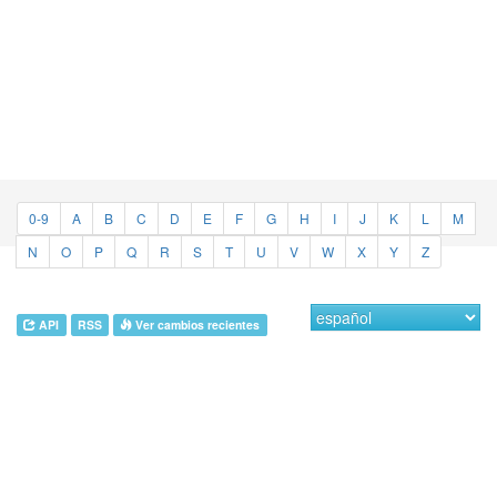
0-9
A
B
C
D
E
F
G
H
I
J
K
L
M
N
O
P
Q
R
S
T
U
V
W
X
Y
Z
API
RSS
Ver cambios recientes