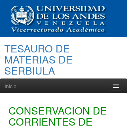
TESAURO DE
MATERIAS DE
SERBIULA
Inicio
Toggl
naviga
CONSERVACION DE
CORRIENTES DE