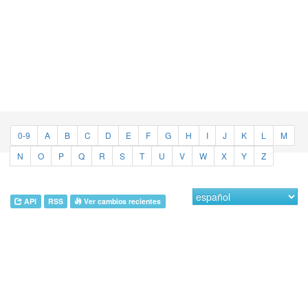
0-9
A
B
C
D
E
F
G
H
I
J
K
L
M
N
O
P
Q
R
S
T
U
V
W
X
Y
Z
API
RSS
Ver cambios recientes