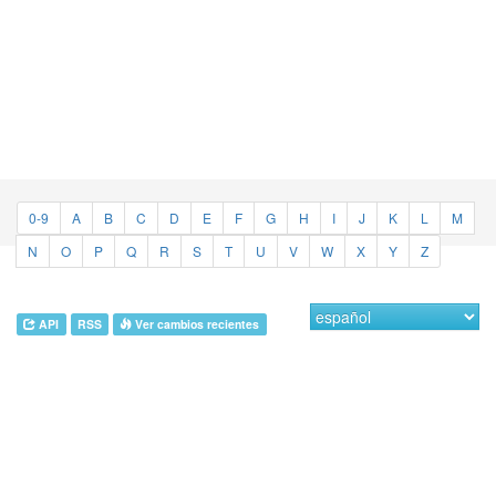
0-9
A
B
C
D
E
F
G
H
I
J
K
L
M
N
O
P
Q
R
S
T
U
V
W
X
Y
Z
API
RSS
Ver cambios recientes