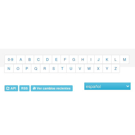
0-9
A
B
C
D
E
F
G
H
I
J
K
L
M
N
O
P
Q
R
S
T
U
V
W
X
Y
Z
API
RSS
Ver cambios recientes