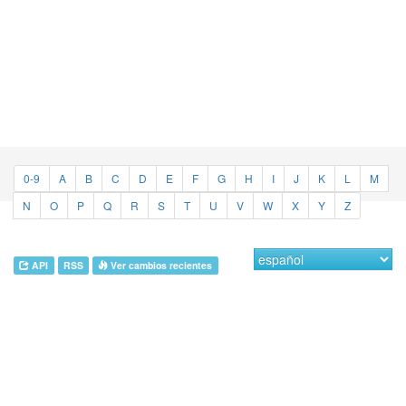
0-9
A
B
C
D
E
F
G
H
I
J
K
L
M
N
O
P
Q
R
S
T
U
V
W
X
Y
Z
API
RSS
Ver cambios recientes