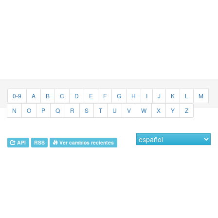
0-9
A
B
C
D
E
F
G
H
I
J
K
L
M
N
O
P
Q
R
S
T
U
V
W
X
Y
Z
API
RSS
Ver cambios recientes