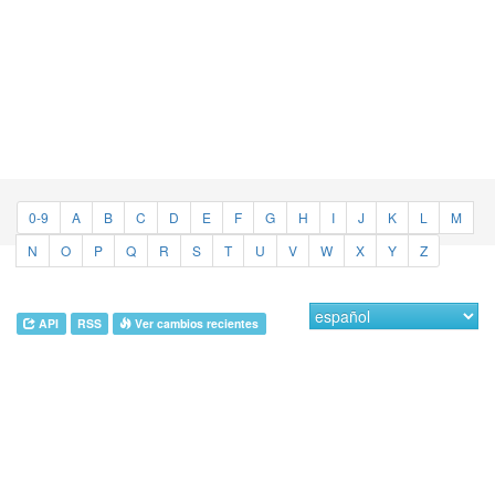
0-9
A
B
C
D
E
F
G
H
I
J
K
L
M
N
O
P
Q
R
S
T
U
V
W
X
Y
Z
API
RSS
Ver cambios recientes