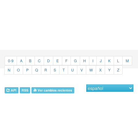
0-9
A
B
C
D
E
F
G
H
I
J
K
L
M
N
O
P
Q
R
S
T
U
V
W
X
Y
Z
API
RSS
Ver cambios recientes