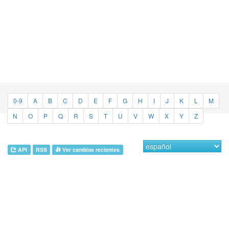
0-9
A
B
C
D
E
F
G
H
I
J
K
L
M
N
O
P
Q
R
S
T
U
V
W
X
Y
Z
API
RSS
Ver cambios recientes