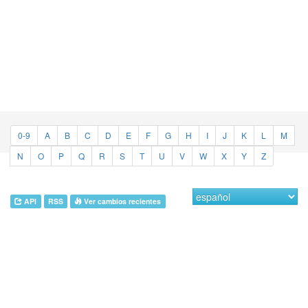
0-9
A
B
C
D
E
F
G
H
I
J
K
L
M
N
O
P
Q
R
S
T
U
V
W
X
Y
Z
API
RSS
Ver cambios recientes