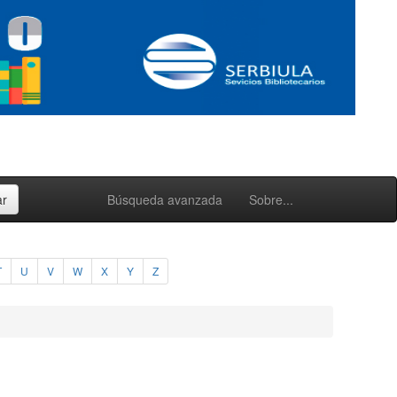
Búsqueda avanzada
Sobre...
T
U
V
W
X
Y
Z