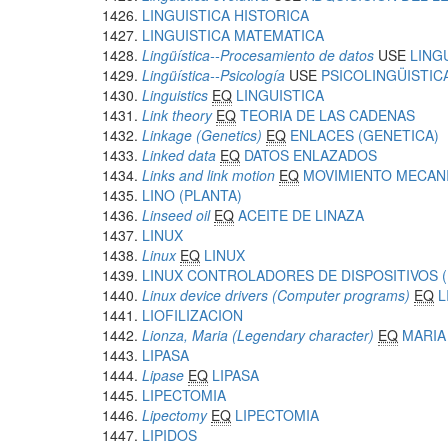
LINGUISTICA HISTORICA
LINGUISTICA MATEMATICA
Lingüística--Procesamiento de datos
USE
LING
Lingüística--Psicología
USE
PSICOLINGÜISTIC
Linguistics
EQ
LINGUISTICA
Link theory
EQ
TEORIA DE LAS CADENAS
Linkage (Genetics)
EQ
ENLACES (GENETICA)
Linked data
EQ
DATOS ENLAZADOS
Links and link motion
EQ
MOVIMIENTO MECANI
LINO (PLANTA)
Linseed oil
EQ
ACEITE DE LINAZA
LINUX
Linux
EQ
LINUX
LINUX CONTROLADORES DE DISPOSITIVOS
Linux device drivers (Computer programs)
EQ
L
LIOFILIZACION
Lionza, Maria (Legendary character)
EQ
MARIA
LIPASA
Lipase
EQ
LIPASA
LIPECTOMIA
Lipectomy
EQ
LIPECTOMIA
LIPIDOS