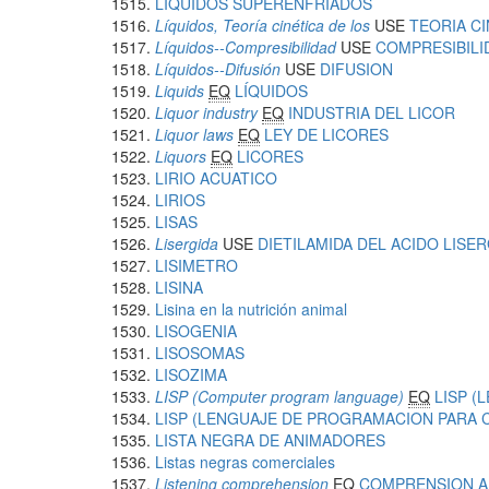
LIQUIDOS SUPERENFRIADOS
Líquidos, Teoría cinética de los
USE
TEORIA CI
Líquidos--Compresibilidad
USE
COMPRESIBILI
Líquidos--Difusión
USE
DIFUSION
Liquids
EQ
LÍQUIDOS
Liquor industry
EQ
INDUSTRIA DEL LICOR
Liquor laws
EQ
LEY DE LICORES
Liquors
EQ
LICORES
LIRIO ACUATICO
LIRIOS
LISAS
Lisergida
USE
DIETILAMIDA DEL ACIDO LISE
LISIMETRO
LISINA
Lisina en la nutrición animal
LISOGENIA
LISOSOMAS
LISOZIMA
LISP (Computer program language)
EQ
LISP 
LISP (LENGUAJE DE PROGRAMACION PARA
LISTA NEGRA DE ANIMADORES
Listas negras comerciales
Listening comprehension
EQ
COMPRENSION A