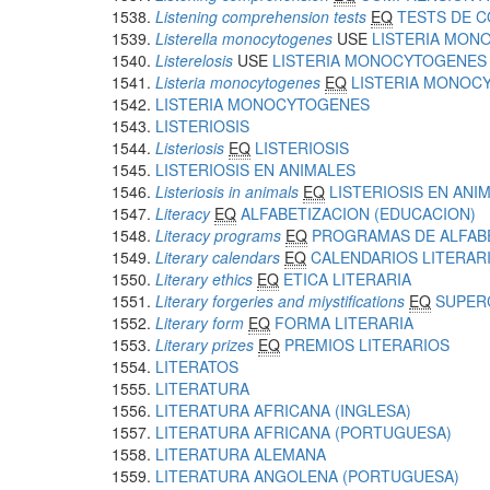
Listening comprehension tests
EQ
TESTS DE C
Listerella monocytogenes
USE
LISTERIA MON
Listerelosis
USE
LISTERIA MONOCYTOGENES
Listeria monocytogenes
EQ
LISTERIA MONOC
LISTERIA MONOCYTOGENES
LISTERIOSIS
Listeriosis
EQ
LISTERIOSIS
LISTERIOSIS EN ANIMALES
Listeriosis in animals
EQ
LISTERIOSIS EN ANI
Literacy
EQ
ALFABETIZACION (EDUCACION)
Literacy programs
EQ
PROGRAMAS DE ALFAB
Literary calendars
EQ
CALENDARIOS LITERAR
Literary ethics
EQ
ETICA LITERARIA
Literary forgeries and miystifications
EQ
SUPER
Literary form
EQ
FORMA LITERARIA
Literary prizes
EQ
PREMIOS LITERARIOS
LITERATOS
LITERATURA
LITERATURA AFRICANA (INGLESA)
LITERATURA AFRICANA (PORTUGUESA)
LITERATURA ALEMANA
LITERATURA ANGOLENA (PORTUGUESA)