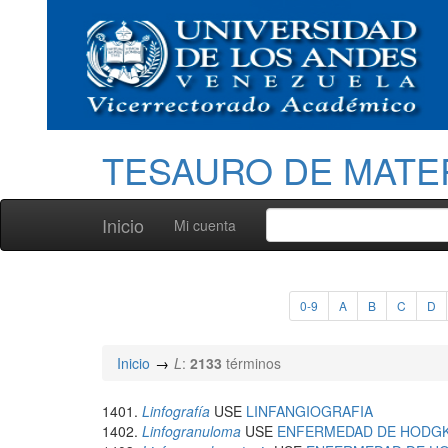
TESAURO DE MATE
Inicio
Mi cuenta
0-9
A
B
C
D
Inicio
L
:
2133
términos
Linfografía
USE
LINFANGIOGRAFIA
Linfogranuloma
USE
ENFERMEDAD DE HODGK