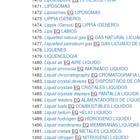
LIPOSOMAS
Liposomes
EQ
LIPOSOMAS
LIPPIA (GENERO)
Lippia (Genus)
EQ
LIPPIA (GENERO)
Lips
EQ
LABIOS
Liquefied natural gas
EQ
GAS NATURAL LICU
Liquefied petroleum gas
EQ
GAS LICUADO DE
LIQUENES
LIQUENOLOGIA
Liquid air
EQ
AIRE LIQUIDO
Liquid ammonia
EQ
AMONIACO LIQUIDO
Liquid chromatography
EQ
CROMATOGRAFIA L
Liquid crystal devices
EQ
DISPOSITIVOS DE C
Liquid crystals
EQ
CRISTALES LIQUIDOS
Liquid crystals displays
EQ
PANTALLA LIQUIDA
Liquid feeders
EQ
ALIMENTADORES DE LIQUI
Liquid fuels
EQ
COMBUSTIBLES LIQUIDOS
Liquid helium
EQ
HELIO LIQUIDO
Liquid hydrogen
EQ
HIDROGENO LIQUIDO
Liquid membranes
EQ
MEMBRANAS LIQUIDAS
Liquid metals
EQ
METALES LIQUIDOS
Liquid nitrogen
EQ
NITROGENO LIQUIDO