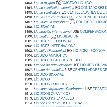
Liquid oxygen
EQ
OXIGENO LIQUIDO
Liquid scintillation counting
EQ
CONTADORES D
Liquid scintillators
EQ
CENTELLADORES DE LI
Liquid semiconductors
EQ
SEMICONDUCTORES
Liquid-liquid equilibrium
EQ
EQUILIBRIO LIQUI
LIQUIDACION
Liquidación internacional
USE
COMPENSACION
Liquidation
EQ
LIQUIDACION
LIQUIDEZ (ECONOMIA)
LIQUIDEZ INTERNACIONAL
Liquidity (Economics)
EQ
LIQUIDEZ (ECONOMI
LIQUIDO AMNIOTICO
LIQUIDO CEFALORRAQUIDEO
Líquido de articulaciones
USE
LIQUIDO SINOVI
Liquido de centelleo
USE
CENTELLADORES DE
LIQUIDO SINOVIAL
LÍQUIDOS
LIQUIDOS CORPORALES
Liquidos corporales--Desórdenes
USE
TRASTO
LIQUIDOS CUANTICOS
LIQUIDOS INFLAMABLES
Líquidos potables
USE
BEBIDAS