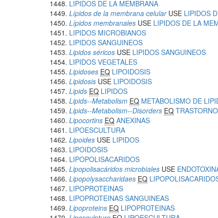
LIPIDOS DE LA MEMBRANA
Lípidos de la membrana celular
USE
LIPIDOS 
Lípidos membranales
USE
LIPIDOS DE LA M
LIPIDOS MICROBIANOS
LIPIDOS SANGUINEOS
Lipidos séricos
USE
LIPIDOS SANGUINEOS
LIPIDOS VEGETALES
Lipidoses
EQ
LIPOIDOSIS
Lipidosis
USE
LIPOIDOSIS
Lipids
EQ
LIPIDOS
Lipids--Metabolism
EQ
METABOLISMO DE LIP
Lipids--Metabolism--Disorders
EQ
TRASTORNOS
Lipocortins
EQ
ANEXINAS
LIPOESCULTURA
Lipoides
USE
LIPIDOS
LIPOIDOSIS
LIPOPOLISACARIDOS
Lipopolisacáridos microbiales
USE
ENDOTOXIN
Lipopolysaccharidaes
EQ
LIPOPOLISACARIDO
LIPOPROTEINAS
LIPOPROTEINAS SANGUINEAS
Lipoproteins
EQ
LIPOPROTEINAS
Liposculpture
EQ
LIPOESCULTURA