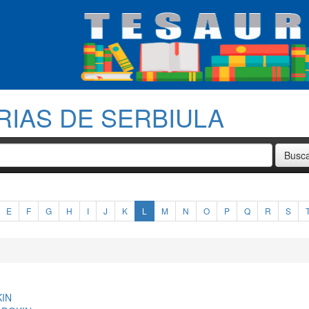
RIAS DE SERBIULA
E
F
G
H
I
J
K
L
M
N
O
P
Q
R
S
IN