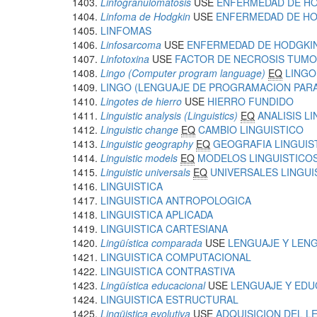
Linfogranulomatosis
USE
ENFERMEDAD DE H
Linfoma de Hodgkin
USE
ENFERMEDAD DE H
LINFOMAS
Linfosarcoma
USE
ENFERMEDAD DE HODGKI
Linfotoxina
USE
FACTOR DE NECROSIS TUM
Lingo (Computer program language)
EQ
LINGO
LINGO (LENGUAJE DE PROGRAMACION PAR
Lingotes de hierro
USE
HIERRO FUNDIDO
Linguistic analysis (Linguistics)
EQ
ANALISIS LI
Linguistic change
EQ
CAMBIO LINGUISTICO
Linguistic geography
EQ
GEOGRAFIA LINGUIS
Linguistic models
EQ
MODELOS LINGUISTICO
Linguistic universals
EQ
UNIVERSALES LINGUI
LINGUISTICA
LINGUISTICA ANTROPOLOGICA
LINGUISTICA APLICADA
LINGUISTICA CARTESIANA
Lingüística comparada
USE
LENGUAJE Y LEN
LINGUISTICA COMPUTACIONAL
LINGUISTICA CONTRASTIVA
Lingüística educacional
USE
LENGUAJE Y EDU
LINGUISTICA ESTRUCTURAL
Lingüistica evolutiva
USE
ADQUISICION DEL L