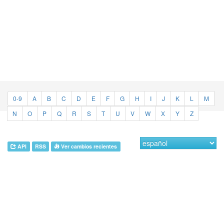
0-9
A
B
C
D
E
F
G
H
I
J
K
L
M
N
O
P
Q
R
S
T
U
V
W
X
Y
Z
API
RSS
Ver cambios recientes