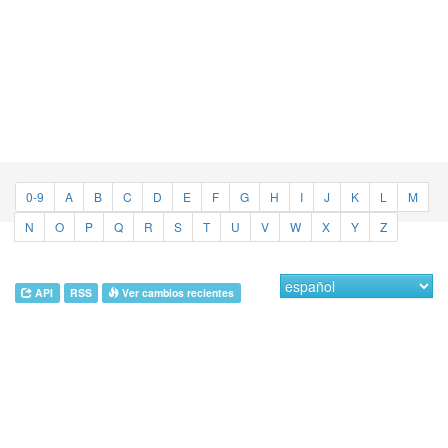
0-9
A
B
C
D
E
F
G
H
I
J
K
L
M
N
O
P
Q
R
S
T
U
V
W
X
Y
Z
API
RSS
Ver cambios recientes