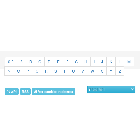
0-9
A
B
C
D
E
F
G
H
I
J
K
L
M
N
O
P
Q
R
S
T
U
V
W
X
Y
Z
API
RSS
Ver cambios recientes