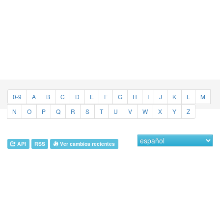
0-9
A
B
C
D
E
F
G
H
I
J
K
L
M
N
O
P
Q
R
S
T
U
V
W
X
Y
Z
API
RSS
Ver cambios recientes