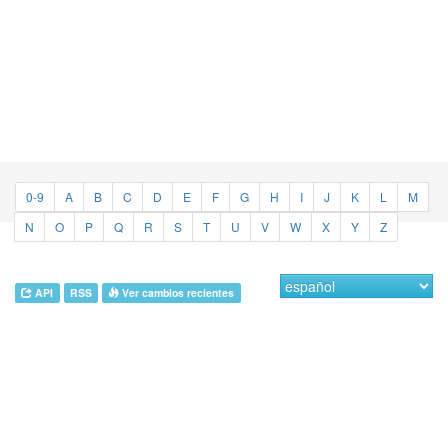
0-9
A
B
C
D
E
F
G
H
I
J
K
L
M
N
O
P
Q
R
S
T
U
V
W
X
Y
Z
API
RSS
Ver cambios recientes